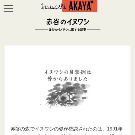
toggle
navigation
赤谷の森でイヌワシの姿が確認されたのは、1991年